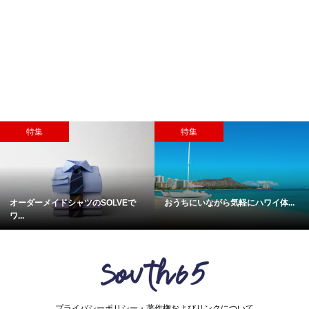
特集
特集
Eで
おうちにいながら気軽にハワイ体...
＜動画あり＞『お茶と眠りのめぐ.
プライバシーポリシー・著作権およびリンクについて