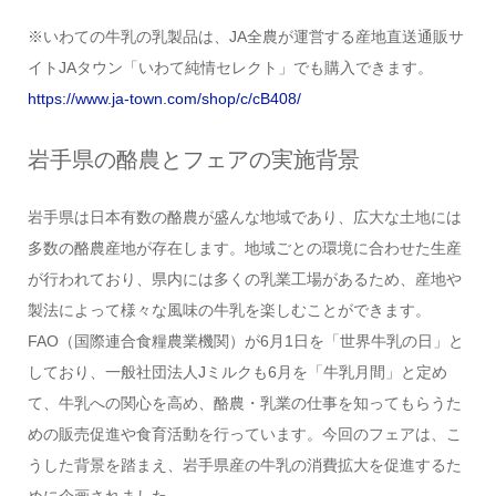
※いわての牛乳の乳製品は、JA全農が運営する産地直送通販サ
イトJAタウン「いわて純情セレクト」でも購入できます。
https://www.ja-town.com/shop/c/cB408/
岩手県の酪農とフェアの実施背景
岩手県は日本有数の酪農が盛んな地域であり、広大な土地には
多数の酪農産地が存在します。地域ごとの環境に合わせた生産
が行われており、県内には多くの乳業工場があるため、産地や
製法によって様々な風味の牛乳を楽しむことができます。
FAO（国際連合食糧農業機関）が6月1日を「世界牛乳の日」と
しており、一般社団法人Jミルクも6月を「牛乳月間」と定め
て、牛乳への関心を高め、酪農・乳業の仕事を知ってもらうた
めの販売促進や食育活動を行っています。今回のフェアは、こ
うした背景を踏まえ、岩手県産の牛乳の消費拡大を促進するた