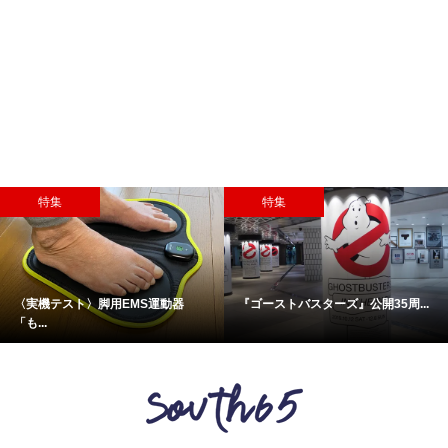
特集
特集
〈実機テスト〉脚用EMS運動器
『ゴーストバスターズ』公開35周...
「も...