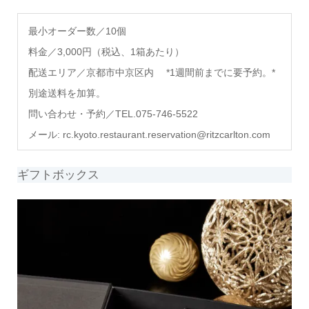
最小オーダー数
／10個
料金
／3,000円（税込、1箱あたり）
配送エリア
／京都市中京区内 *1週間前までに要予約。*
別途送料を加算。
問い合わせ・予約／TEL.075-746-5522
メール: rc.kyoto.restaurant.reservation@ritzcarlton.com
ギフトボックス