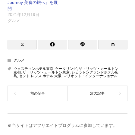
Journey 美食の旅へ』を展
開
2021年12月19日
グルメ
グルメ
ウェスティンホテル東京
,
ケータリング
,
ザ・リッツ・カールトン
京都
,
ザ・リッツ・カールトン東京
,
シェラトングランドホテル広
島
,
セント レジス ホテル 大阪
,
マリオット・インターナショナル
※当サイトはアフリエイトプログラムに参加しています。