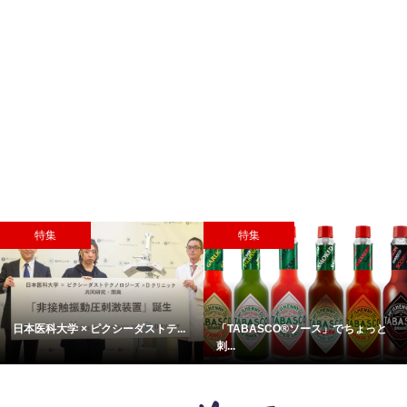
特集
特集
日本医科大学 × ピクシーダストテ...
「TABASCO®ソース」でちょっと
刺...