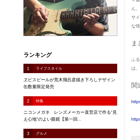
ん。
サイ
な情
ま
ランキング
ふる
は、
1
ライフスタイル
ヱビスビールが荒木飛呂彦描き下ろしデザイン
関
缶数量限定発売
2
特集
http
ニコンメガネ レンズメーカー直営店で作る“見
え心地”のよい眼鏡【第一回...
http
3
グルメ