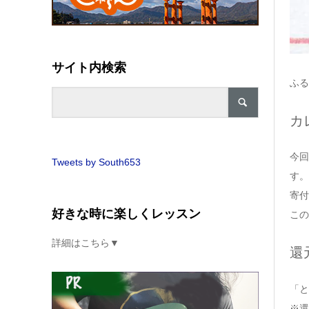
サイト内検索
ふる
カ
今回
Tweets by South653
す。
寄付
好きな時に楽しくレッスン
この
詳細はこちら▼
還
「と
※還