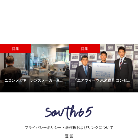
特集
特集
ニコンメガネ レンズメーカー直...
『エアウィーヴ 未来寝具 コンセ...
プライバシーポリシー・著作権およびリンクについて
運 営