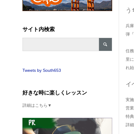
う
兵庫
サイト内検索
弾『
任務
里に
れ始
Tweets by South653
イ
好きな時に楽しくレッスン
実施
詳細はこちら▼
営業
特典
詳細