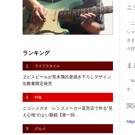
ニ
「ニ
ショ
きま
※詳
ランキング
ま
1
ライフスタイル
ヱビスビールが荒木飛呂彦描き下ろしデザイン
「N
缶数量限定発売
す。
2
特集
関
ニコンメガネ レンズメーカー直営店で作る“見
え心地”のよい眼鏡【第一回...
http
3
グルメ