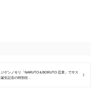
ニジゲンノモリ「NARUTO＆BORUTO 忍里」でサス
ケ誕生記念の特別任...