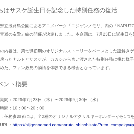
ちはサスケ誕生日を記念した特別任務の復活
県立淡路島公園にあるアニメパーク「ニジゲンノモリ」内の「NARUTO＆
青嵐の友愛』編の開催が決定しました。本企画は、7月23日に誕生日
の内容は、第七班初期のオリジナルストーリーをベースとした謎解きゲ
戻ったナルトとサスケが、カカシから言い渡された特別任務に挑む様子
めた、ファン必見の物語を体験できる機会となっています。
ベント概要
期間：2026年7月23日（木）〜2026年9月30日（水）
時間：10：00〜20：00
：任務参加者には、全2種のオリジナルアクリルキーホルダーから1つ
URL：
https://nijigennomori.com/naruto_shinobizato/?utm_campaign=p