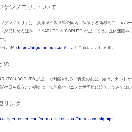
ジゲンノモリについて
ジゲンノモリ」は、兵庫県立淡路島公園内に位置する新感覚アニメパー
ンが楽しめるほか、「NARUTO ＆ BORUTO 忍里」では、立体迷
す。
細はHP（
https://nijigennomori.com/
）よりご覧いただけます。
とめ
ARUTO＆BORUTO 忍里」で開催される『青嵐の友愛』編は、ナル
誕生日を祝うこの機会に、淡路島でアニメの世界観に没入してみてはい
連リンク
s://nijigennomori.com/naruto_shinobizato/?utm_campaign=pr