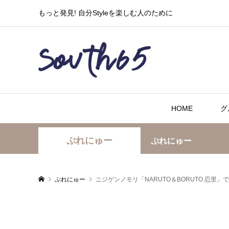
もっと発見! 自分Styleを楽しむ人のために
HOME
グ
ぷれにゅー
ぷれにゅー
ぷれにゅー
ニジゲンノモリ「NARUTO＆BORUTO 忍里