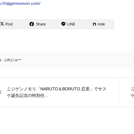
s://nijigennomori.com/
Post
Share
LINE
note
ぷれにゅー
ニジゲンノモリ「NARUTO＆BORUTO 忍里」でサス
ケ誕生記念の特別任...