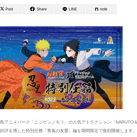
Post
Share
LINE
note
島アニメパーク「ニジゲンノモリ」の人気アトラクション「NARUTO＆
好評を博した特別任務『青嵐の友愛』編を期間限定で復刻開催します。