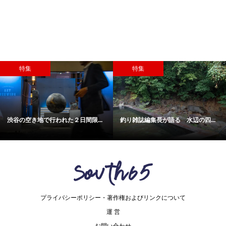
特集
特集
渋谷の空き地で行われた２日間限...
釣り雑誌編集長が語る 水辺の四...
プライバシーポリシー・著作権およびリンクについて
運 営
お問い合わせ