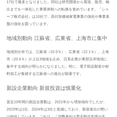
17社で最多となりました。同社は研究開発から製造、販売、輸
出までを一体化した事業体制への転換を進めています。「シャ
ープ株式会社」は10社で、高付加価値家電事業の強化や事業基
盤の強化を図っています。
地域別動向 江蘇省、広東省、上海市に集中
地域別分布では、江蘇省（32.0％）、広東省（22.1％）、上海
市（20.6％）が上位3地域を占め、日系企業が東部沿岸地域に
集中する傾向が明らかになりました。特に、電子部品製造や材
料加工が集積する江蘇省への進出が顕著です。
新設企業動向 新規投資は慎重化
直近10年間の新設企業数は、2021年から増加傾向でしたが、
2023年は1社、2024年は3社と急減しており、新規進出の勢い
は鈍化しています。これは、「消費者向け電子製品市場の不