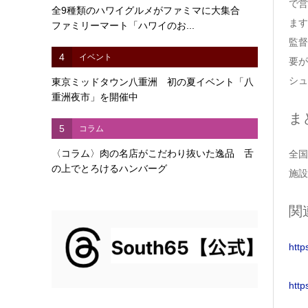
で営
全9種類のハワイグルメがファミマに大集合
ます
ファミリーマート「ハワイのお...
監督
4
イベント
要が
シュ
東京ミッドタウン八重洲 初の夏イベント「八
重洲夜市」を開催中
ま
5
コラム
〈コラム〉肉の名店がこだわり抜いた逸品 舌
全国
の上でとろけるハンバーグ
施設
関
http
http