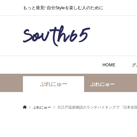
もっと発見! 自分Styleを楽しむ人のために
HOME
グ
ぷれにゅー
ぷれにゅー
ぷれにゅー
大江戸温泉物語のランチバイキングで「日本全