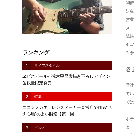
開催
対象
営業
メニ
賊焼
※写
ランキング
※食
1
ライフスタイル
各
ヱビスビールが荒木飛呂彦描き下ろしデザイン
缶数量限定発売
君津
てい
2
特集
では
ニコンメガネ レンズメーカー直営店で作る“見
え心地”のよい眼鏡【第一回...
ホテ
まし
3
グルメ