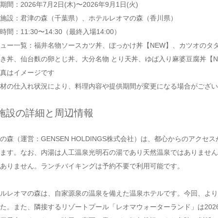
期間：2026年7月2日(木)〜2026年9月1日(火)
施設：君津の森（千葉県）、ホテルレオマの森（香川県）
時間：11:30〜14:30（最終入場14:00）
ュー一覧：福井名物ソースカツ丼、ぼっかけ丼【NEW】、カツオのタ
き丼、仙台麩の卵とじ丼、大分名物 とり天丼、ゆば入り麻婆豆腐丼【N
真はイメージです
材の仕入れ状況により、料理内容や提供期間が変更になる場合がござい
施設の詳細と周辺情報
の森（運営：GENSEN HOLDINGS株式会社）は、都心からのアク
ます。なお、内湯は人工温泉光明石の湯であり天然温泉ではありません
ありません。ランチバイキングは予約不要で利用可能です。
ルレオマの森は、自家源泉の温泉を備えた温泉ホテルです。今回、より
た。また、隣接するリゾートプール「レオマウォーターランド」は2026年