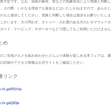
業予定です。なお、強風や豪雨、雷などの気象状況により危険と判断し
。その際、いかなる理由でも返金などはいたしかねますので、あらかじ
のもと遊泳してください。危険と判断した場合は遊泳をお断りいたしま
ございます。大小問わず、タトゥー・入れ墨のある方のレオマウォータ
ガード、テーピング、サポーターなどで隠してもご利用いただけません
とめ
のご当地グルメを組み合わせたどんぶり体験が楽しめる本フェアは、夏
の詳細やアクセス情報は公式サイトをご確認ください。
連リンク
s://x.gd/R2rUp
s://x.gd/j3Dje