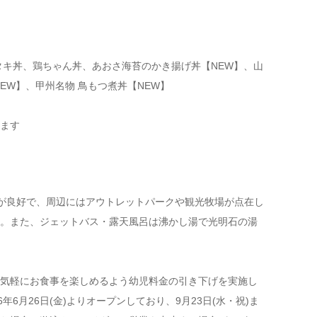
タキ丼、鶏ちゃん丼、あおさ海苔のかき揚げ丼【NEW】、山
EW】、甲州名物 鳥もつ煮丼【NEW】
ます
セスが良好で、周辺にはアウトレットパークや観光牧場が点在し
。また、ジェットバス・露天風呂は沸かし湯で光明石の湯
気軽にお食事を楽しめるよう幼児料金の引き下げを実施し
6月26日(金)よりオープンしており、9月23日(水・祝)ま