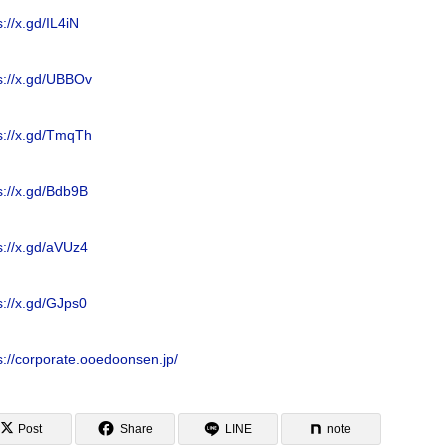
s://x.gd/IL4iN
s://x.gd/UBBOv
s://x.gd/TmqTh
s://x.gd/Bdb9B
s://x.gd/aVUz4
s://x.gd/GJps0
s://corporate.ooedoonsen.jp/
Post
Share
LINE
note