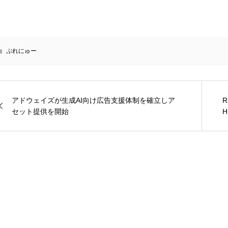
ぷれにゅー
アドウェイズが生成AI向け広告支援体制を確立しア
R
セット提供を開始
H