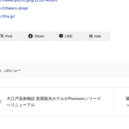
s://cheero.shop/
://tra.jp/
Post
Share
LINE
note
ぷれにゅー
大江戸温泉物語 箕面観光ホテルがPremiumシリーズ
へリニューアル
ッ