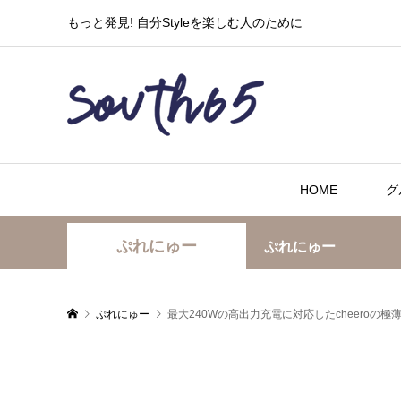
もっと発見! 自分Styleを楽しむ人のために
HOME
グ
ぷれにゅー
ぷれにゅー
ぷれにゅー
最大240Wの高出力充電に対応したcheeroの極