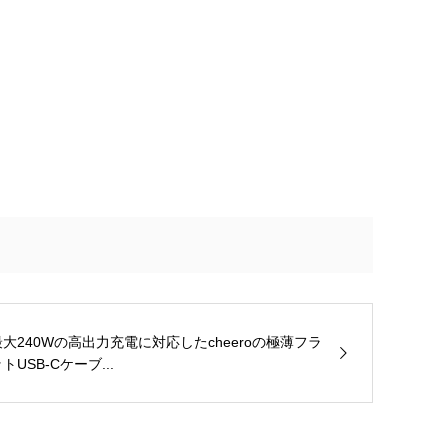
最大240Wの高出力充電に対応したcheeroの極薄フラ
トUSB-Cケーブ...