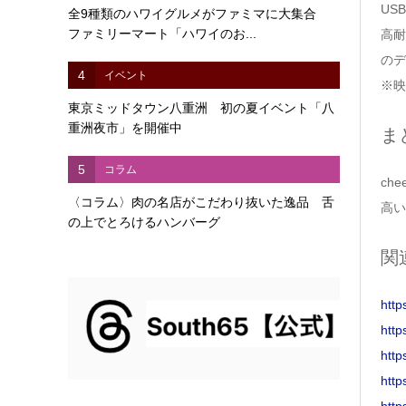
US
全9種類のハワイグルメがファミマに大集合
ファミリーマート「ハワイのお...
高耐
のデ
4
イベント
※映
東京ミッドタウン八重洲 初の夏イベント「八
重洲夜市」を開催中
ま
5
コラム
ch
〈コラム〉肉の名店がこだわり抜いた逸品 舌
高い
の上でとろけるハンバーグ
関
http
htt
http
http
http