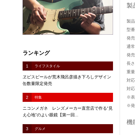
製
製品名
型番
発売
通常
ランキング
発売
長さ
1
ライフスタイル
重量
ヱビスビールが荒木飛呂彦描き下ろしデザイン
対応
缶数量限定発売
対応
※表
2
特集
※発
ニコンメガネ レンズメーカー直営店で作る“見
え心地”のよい眼鏡【第一回...
機
3
グルメ