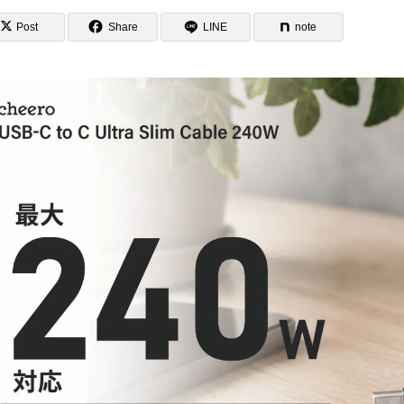
Post
Share
LINE
note