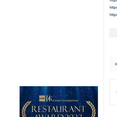
http
https