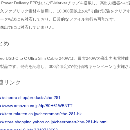
B Power Delivery EPRおよびE-Markerチップを搭載し、高
久ファブリック素材を使用し、10,000回以上の折り曲げ試験をクリアす
ータ転送にも対応しており、日常的なファイル移行も可能です。
像出力には対応していません。
とめ
eero USB-C to C Ultra Slim Cable 240Wは、最大240
製品です。発売を記念し、300台限定の特別価格キャンペーンも実施さ
連リンク
s://cheero.shop/products/che-281
ps://www.amazon.co.jp/dp/B0H61WBNTT
s://item.rakuten.co.jp/cheeromart/che-281-bk
s://store.shopping.yahoo.co.jp/cheeromart/che-281-bk.html
s://www.qoo10.jp/g/1210748663