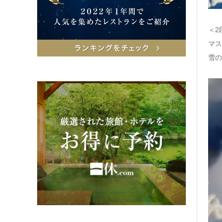
＜2
マ
雪