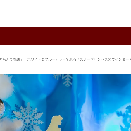
りすとらんて鴨川」 ホワイト＆ブルーカラーで彩る『スノープリンセスのウインタ