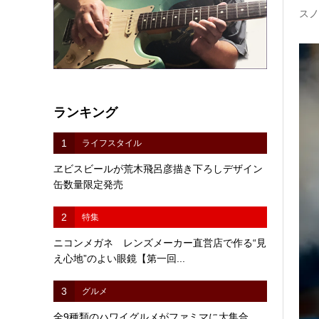
スノ
ランキング
1
ライフスタイル
ヱビスビールが荒木飛呂彦描き下ろしデザイン
缶数量限定発売
2
特集
ニコンメガネ レンズメーカー直営店で作る“見
え心地”のよい眼鏡【第一回...
3
グルメ
全9種類のハワイグルメがファミマに大集合