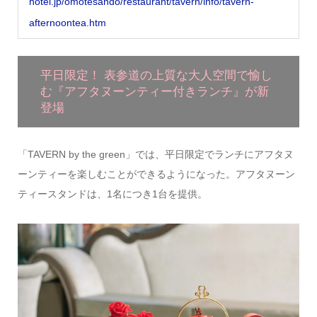
hotel.jp/omotesando/restaurant/tavern/info/tavern-
afternoontea.htm
平日限定！ 表参道の上質な大人空間で愉し
む『アフタヌーンティー付きランチ』が新
登場
「TAVERN by the green」では、平日限定でランチにアフタヌ
ーンティーを楽しむことができるようになった。アフタヌーン
ティースタンドは、1名につき1台を提供。