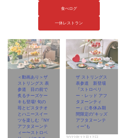
食べログ
一休レストラン
＜動画あり＞ザ
ザ ストリングス
ストリングス 表
表参道 新登場
参道 目の前で
『ストロベリ
炙るチーズケー
ー・レッド アフ
キも登場! 旬の
タヌーンティ
苺とピスタチオ
ー』に冬休み期
とハニースイー
間限定の“キッズ
ツを楽しむ『NY
アフタヌーンテ
アフタヌーンテ
ィー”も
ィー〜ストロベ
2022年12月17日