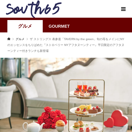
グルメ
GOURMET
グルメ
ザ ストリングス 表参道「TAVERN by the green」旬の苺をメインにNY
のエッセンスをちりばめた『ストロベリー NYアフタヌーンティー』平日限定のアフタヌ
ーンティー付きランチも新登場