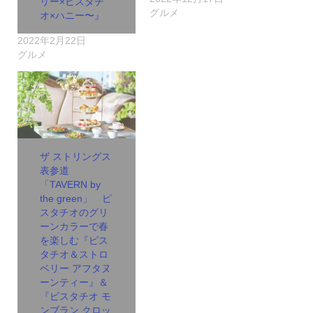
リー×ピスタチ
グルメ
オ×ハニー〜』
2022年2月22日
グルメ
ザ ストリングス
表参道
「TAVERN by
the green」 ピ
スタチオのグリ
ーンカラーで春
を楽しむ『ピス
タチオ＆ストロ
ベリー アフタヌ
ーンティー』＆
『ピスタチオ モ
ンブラン クロッ