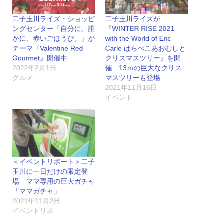
二子玉川ライズ・ショッピ
二子玉川ライズが
ングセンター「自分に、誰
『WINTER RISE 2021
かに、赤いごほうび。」が
with the World of Eric
テーマ『Valentine Red
Carle はらぺこあおむしと
Gourmet』開催中
クリスマスツリー』を開
2022年2月1日
催 13ｍの巨大なクリス
グルメ
マスツリーも登場
2021年11月16日
イベント
＜イベントリポート＞二子
玉川に一日だけの限定登
場 ママ専用の巨大ガチャ
「ママガチャ」
2021年11月2日
イベントリポ