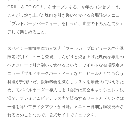
GRILL ＆ TO GO！』をオープンする。今年のコンセプトは、
こんがり焼き上げた塊肉を引き裂いて食べる会場限定メニュー
「プルドポークパーティー」を目玉に、青空の下みんなでシェ
アして楽しめること。
スペイン王室御用達の人気店「マヨルカ」プロデュースの今季
限定特別メニューも登場。こんがりと焼き上げた塊肉を専用の
ベアクローで引き裂いて食べるという、ワイルドな会場限定メ
ニュー「プルドポークパーティー」など、ビールととても合う
料理が勢揃いだ。接触機会を減らしリスクを最低限に抑えるた
め、モバイルオーダー導入により会計は完全キャッシュレス決
済で、プレミアムビアテラス内で販売するフードとドリンクは
一部を除いてテイクアウトが可能。メニュー詳細は順次発表さ
れるとのことなので、公式サイトでチェックを。