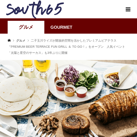
グルメ
GOURMET
グルメ
二子玉川ライズが開放的空間を活かしたプレミアムビアテラス
『PREMIUM BEER TERRACE FUN GRILL ＆ TO GO！』をオープン 人気イベント
「太陽と星空のサーカス」も3年ぶりに開催