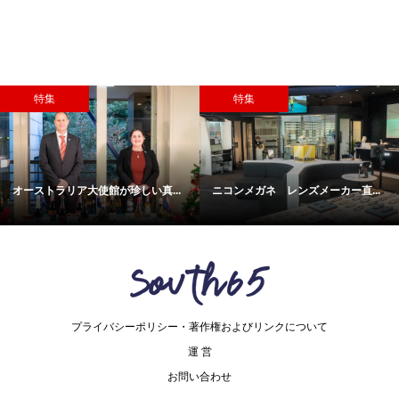
特集
特集
使館が珍しい真...
ニコンメガネ レンズメーカー直...
伝統産業の価値や
プライバシーポリシー・著作権およびリンクについて
運 営
お問い合わせ