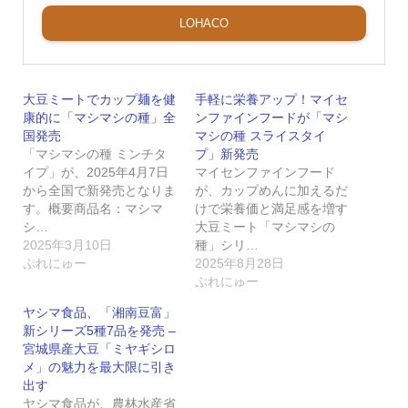
LOHACO
大豆ミートでカップ麺を健
手軽に栄養アップ！マイセ
康的に「マシマシの種」全
ンファインフードが「マシ
国発売
マシの種 スライスタイ
「マシマシの種 ミンチタ
プ」新発売
イプ」が、2025年4月7日
マイセンファインフード
から全国で新発売となりま
が、カップめんに加えるだ
す。概要商品名：マシマ
けで栄養価と満足感を増す
シ…
大豆ミート「マシマシの
2025年3月10日
種」シリ…
ぷれにゅー
2025年8月28日
ぷれにゅー
ヤシマ食品、「湘南豆富」
新シリーズ5種7品を発売 –
宮城県産大豆「ミヤギシロ
メ」の魅力を最大限に引き
出す
ヤシマ食品が、農林水産省