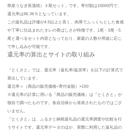
県産うなぎ長蒲焼）３尾セット」です。寄付額は10000円で、
還元率は86.36％となっています。
この返礼品は評価が4.5以上と高く、肉厚でふっくらとした食感
や丁寧に仕込まれたタレの香ばしさが特徴です。1尾・3尾・5
尾と選べるセット内容となっており、家庭の人数や用途に応じ
て申し込みが可能です。
還元率の算出とサイトの取り組み
『とくさと』では、還元率（返礼率/返戻率）を以下の計算式で
算出しています。
還元率＝（商品の販売価格÷寄付金額）×100
※還元率の計算に用いる『商品の販売価格』は『とくさと』が
独自で調べたものです。各自治体から発表されたものではござ
いません。
『とくさと』は、ふるさと納税返礼品の還元率調査や比較を行
うサイトです。還元率データのほか、実際に利用した返礼品の