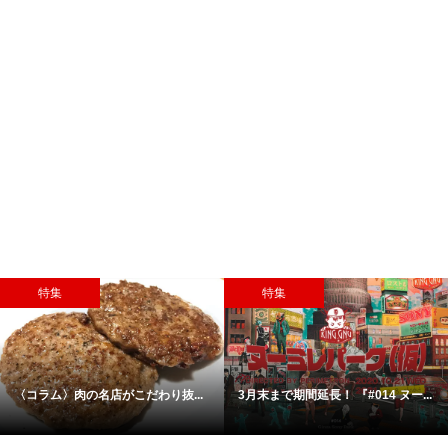
特集
特集
〈コラム〉肉の名店がこだわり抜...
3月末まで期間延長！ 『#014 ヌー...