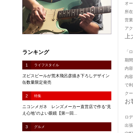
オー
所在
営業
アク
上
ランキング
「ロ
期間
1
ライフスタイル
内容
ヱビスビールが荒木飛呂彦描き下ろしデザイン
内容
缶数量限定発売
で利
クー
2
特集
お
ニコンメガネ レンズメーカー直営店で作る“見
え心地”のよい眼鏡【第一回...
ロデ
出張
3
グルメ