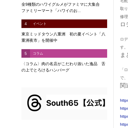
宅配
全9種類のハワイグルメがファミマに大集合
取り
ファミリーマート「ハワイのお...
修理
ロ
4
イベント
東京ミッドタウン八重洲 初の夏イベント「八
ロデ
重洲夜市」を開催中
す。
5
コラム
ま
〈コラム〉肉の名店がこだわり抜いた逸品 舌
「ロ
の上でとろけるハンバーグ
で、
関
http
http
http
http