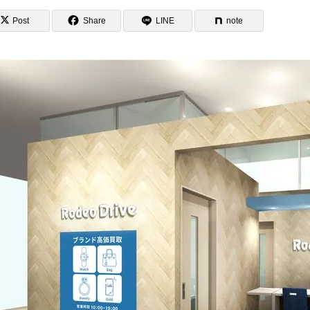
Post
Share
LINE
note