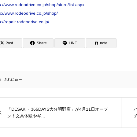
s://www.rodeodrive.co.jp/shop/store/list.aspx
s://www.rodeodrive.co.jp/shop/
s://repair.rodeodrive.co.jp/
Post
Share
LINE
note
ぷれにゅー
「DESAKI・365DAYS大分明野店」が4月11日オープ
ン！文具体験やギ...
チ