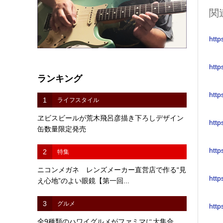
関
http
http
ランキング
http
1
ライフスタイル
ヱビスビールが荒木飛呂彦描き下ろしデザイン
http
缶数量限定発売
http
2
特集
ニコンメガネ レンズメーカー直営店で作る“見
http
え心地”のよい眼鏡【第一回...
3
グルメ
http
全9種類のハワイグルメがファミマに大集合