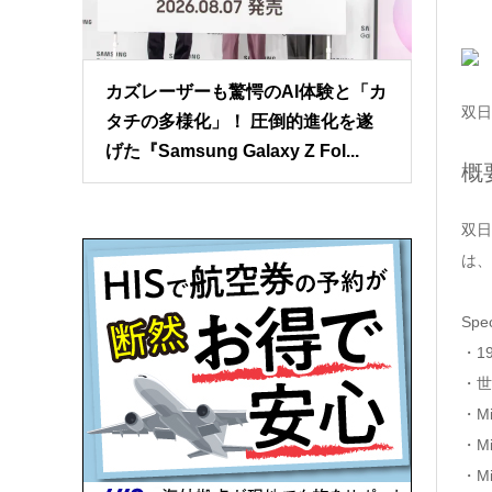
カズレーザーも驚愕のAI体験と「カ
双日
タチの多様化」！ 圧倒的進化を遂
げた『Samsung Galaxy Z Fol...
概
双日
は、
Spe
・1
・世
・M
・M
・M