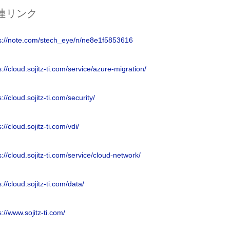
連リンク
s://note.com/stech_eye/n/ne8e1f5853616
s://cloud.sojitz-ti.com/service/azure-migration/
s://cloud.sojitz-ti.com/security/
s://cloud.sojitz-ti.com/vdi/
s://cloud.sojitz-ti.com/service/cloud-network/
s://cloud.sojitz-ti.com/data/
s://www.sojitz-ti.com/