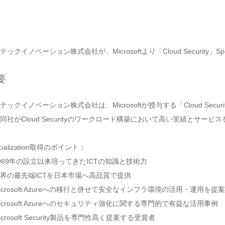
テックイノベーション株式会社が、Microsoftより「Cloud Security」Spe
要
テックイノベーション株式会社は、Microsoftが授与する「Cloud Securi
同社がCloud Securityのワークロード構築において高い実績とサ
cialization取得のポイント：
969年の設立以来培ってきたICTの知識と技術力
界の最先端ICTを日本市場へ高品質で提供
icrosoft Azureへの移行と併せて安全なインフラ環境の活用・運用を提案
icrosoft Azureへのセキュリティ強化に関する専門的で有益な活用事例
icrosoft Security製品を専門性高く提案する受賞者