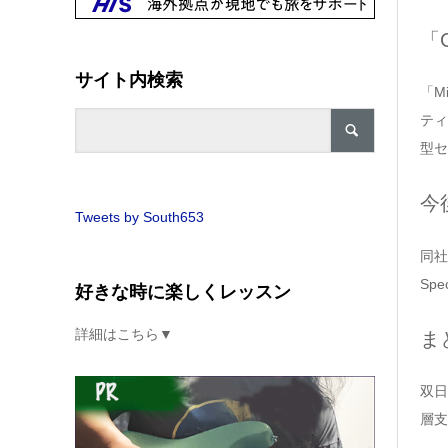
「C
サイト内検索
「M
ティ
型セ
今
Tweets by South653
同社
Sp
好きな時に楽しくレッスン
詳細はこちら▼
ま
双日
層支