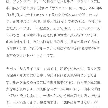
は、ブランドパートナーであるロサンゼルス・ドジャースの山
本由伸投手が出演する新CM「サムライ～夏～」編を、2026年6
月1日(月)より当社WEBサイト及び各公式SNSで公開いたしま
す。企業理念に「倫理、情熱、挑戦 そして夢の実現」を掲げる
当社グループは、「不動産を、超えてゆけ。」というスローガ
ンのもと、不動産の枠を超えた価値創造に挑み続けています。
山本由伸投手は、自らの限界に挑み続け、世界の舞台で活躍す
る存在として、当社グループが大切にする“挑戦する姿勢”を体
現するブランドパートナーです。
今回の「サムライ～夏～」編では、静寂な竹林の中、青々と茂
る深緑と夏の力強い日差しが照り付ける大地が舞台となりま
す。歩みを進める侍姿の山本由伸投手の前に、行く手を阻む巨
大な鎖が現れます。圧倒的なスケールの鎖に対し、山本投手は
「情熱と誇りを胸に」、一切の迷いなく日本刀を力強く振り抜
き、一刀両断します。映像内では、「成長に限界はない」や