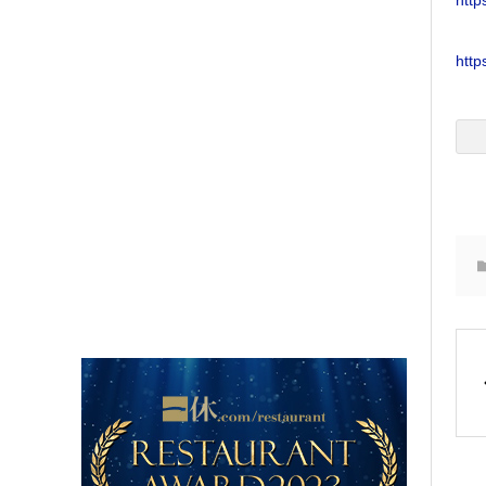
http
http