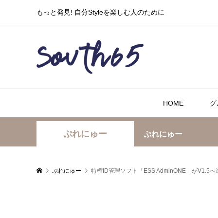
もっと発見! 自分Styleを楽しむ人のために
HOME
グ
ぷれにゅー
ぷれにゅー
ぷれにゅー
特権ID管理ソフト「ESS AdminONE」がV