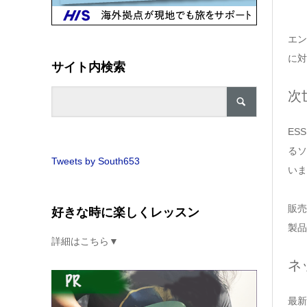
エン
に対
サイト内検索
次
ES
るソ
Tweets by South653
いま
販売
好きな時に楽しくレッスン
製品
詳細はこちら▼
ネ
最新