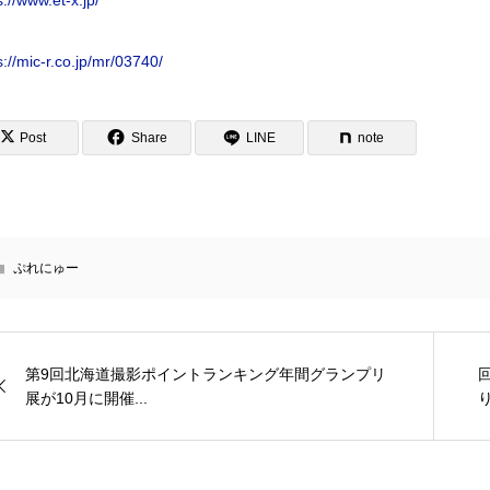
s://www.et-x.jp/
s://mic-r.co.jp/mr/03740/
Post
Share
LINE
note
ぷれにゅー
第9回北海道撮影ポイントランキング年間グランプリ
展が10月に開催...