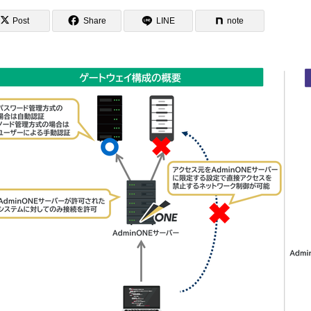
Post
Share
LINE
note