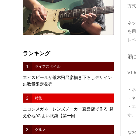
方式
ネッ
を用
レベ
ランキング
新
1
ライフスタイル
V1
ヱビスビールが荒木飛呂彦描き下ろしデザイン
缶数量限定発売
・ネ
・ネ
2
特集
・エ
ニコンメガネ レンズメーカー直営店で作る“見
す。
え心地”のよい眼鏡【第一回...
3
グルメ
なお