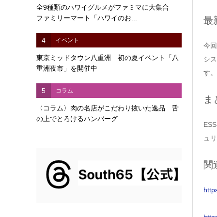
全9種類のハワイグルメがファミマに大集合
ファミリーマート「ハワイのお...
最
4
イベント
今回の
東京ミッドタウン八重洲 初の夏イベント「八
シス
重洲夜市」を開催中
す。
5
コラム
ま
〈コラム〉肉の名店がこだわり抜いた逸品 舌
の上でとろけるハンバーグ
ES
ュリ
関
http