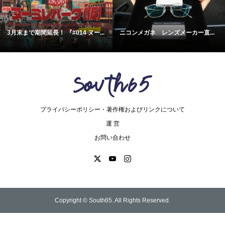
で期間延長！ 『#014 ヌー...
ニコンメガネ レンズメーカー直...
フィン
プライバシーポリシー・著作権およびリンクについて
運 営
お問い合わせ
Copyright ©
South65. All Rights Reserved.