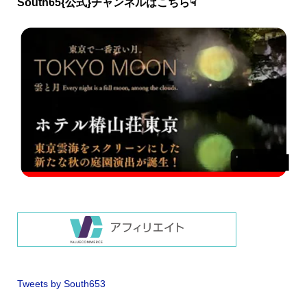
South65{公式}チャンネルはこちら☟
Tweets by South653