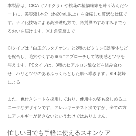
本製品は、CICA（ツボクサ）や桃花の植物繊維を練り込んだシ
ートに、美容液1本分（約20mL以上）を凝縮した贅沢な仕様で
す。ナノ化技術による高浸透処方で、角質層のすみずみまでう
るおいを届けます。※1 角質層まで
CIタイプは「白玉グルタチオン」と2種のビタミンC誘導体など
を配合し、毛穴やくすみ※4にアプローチして透明感とツヤを
与えます。PEタイプは、3種のヒアルロン酸などを組み合わ
せ、ハリとツヤのあるふっくらとした肌へ導きます。※4 乾燥
による
また、色付きシートを採用しており、使用中の姿も楽しめるユ
ニークなデザインです。アレルギーテスト済ですが、全ての方
にアレルギーが起きないというわけではありません。
忙しい日でも手軽に使えるスキンケア