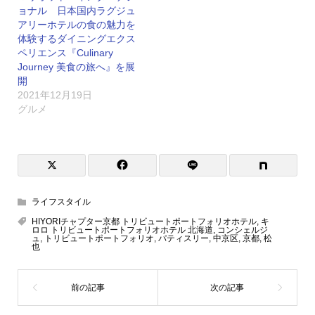
ョナル 日本国内ラグジュ
アリーホテルの食の魅力を
体験するダイニングエクス
ペリエンス『Culinary
Journey 美食の旅へ』を展
開
2021年12月19日
グルメ
ライフスタイル
HIYORIチャプター京都 トリビュートポートフォリオホテル
,
キ
ロロ トリビュートポートフォリオホテル 北海道
,
コンシェルジ
ュ
,
トリビュートポートフォリオ
,
パティスリー
,
中京区
,
京都
,
松
也