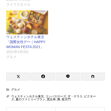
ライフスタイル
ウェスティンホテル東京
「国際女性デー｜HAPPY
WOMAN FESTA 2021」
2021年3月4日
グルメ
グルメ
ウェスティンホテル東京
,
コンパスローズ
,
ザ・テラス
,
ビクター
ズ
,
夏のファミリープラン
,
恵比寿
,
舞
,
龍天門