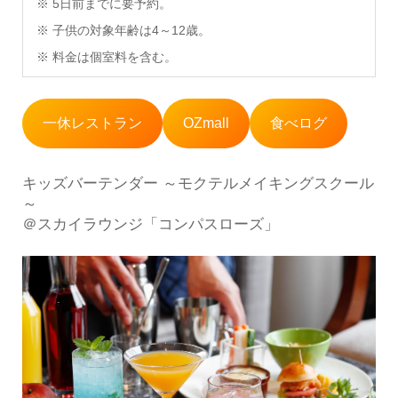
※ 5日前までに要予約。
※ 子供の対象年齢は4～12歳。
※ 料金は個室料を含む。
一休レストラン
OZmall
食べログ
キッズバーテンダー ～モクテルメイキングスクール
～
＠スカイラウンジ「コンパスローズ」