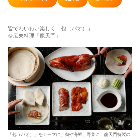
皆でわいわい楽しく「包（パオ）」
＠広東料理「龍天門」
「包（パオ）」をテーマに、肉や海鮮、野菜に、龍天門特製の