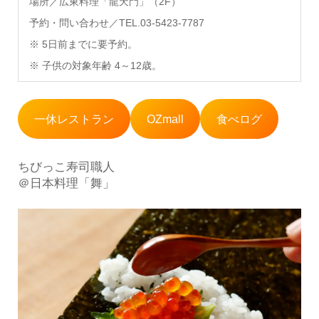
場所／広東料理「龍天門」（2F）
予約・問い合わせ／TEL.03-5423-7787
※ 5日前までに要予約。
※ 子供の対象年齢 4～12歳。
一休レストラン
OZmall
食べログ
ちびっこ寿司職人
＠日本料理「舞」