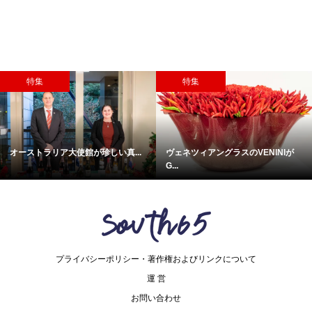
特集
特集
しい真...
ヴェネツィアングラスのVENINIが
〈動画追加〉＜内覧会リポ
G...
プライバシーポリシー・著作権およびリンクについて
運 営
お問い合わせ