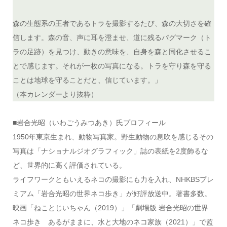
森の生態系の王者であるトラを撮影するたび、森の大切さを確
信します。森の音、声に耳を澄ませ、道に残るパグマーク（ト
ラの足跡）を見つけ、動きの意味を、自身を森と同化させるこ
とで感じます。それが一枚の写真になる。トラを守り森を守る
ことは地球を守ることだと、信じています。」
（本カレンダーより抜粋）
■岩合光昭（いわごうみつあき）氏プロフィール
1950年東京生まれ、動物写真家。野生動物の息吹を感じるその
写真は「ナショナルジオグラフィック」誌の表紙を2度飾るな
ど、世界的に高く評価されている。
ライフワークともいえるネコの撮影にも力を入れ、NHKBSプレ
ミアム「岩合光昭の世界ネコ歩き」が好評放送中。著書多数。
映画「ねことじいちゃん（2019）」「劇場版 岩合光昭の世界
ネコ歩き あるがままに、水と大地のネコ家族（2021）」で監