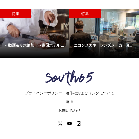
特集
特集
.
ニコンメガネ レンズメーカー直...
＜動画あり＞『お茶と眠りのめぐ..
プライバシーポリシー・著作権およびリンクについて
運 営
お問い合わせ