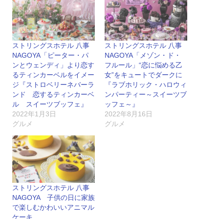
ストリングスホテル 八事
ストリングスホテル 八事
NAGOYA「ピーター・パ
NAGOYA「メゾン・ド・
ンとウェンディ」より恋す
フルール」“恋に悩める乙
るティンカーベルをイメー
女”をキュートでダークに
ジ『ストロベリーネバーラ
『ラブホリック・ハロウィ
ンド 恋するティンカーベ
ンパーティー～スイーツブ
ル スイーツブッフェ』
ッフェ～』
2022年1月3日
2022年8月16日
グルメ
グルメ
ストリングスホテル 八事
NAGOYA 子供の日に家族
で楽しむかわいいアニマル
ケーキ