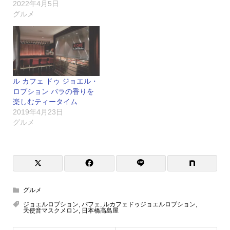
2022年4月5日
グルメ
ル カフェ ドゥ ジョエル・
ロブション バラの香りを
楽しむティータイム
2019年4月23日
グルメ
グルメ
ジョエルロブション
,
パフェ
,
ルカフェドゥジョエルロブション
,
天使音マスクメロン
,
日本橋高島屋