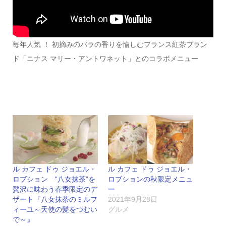
毎年人気 ！ 初摘みのバラの香りを愉しむフランス紅茶ブラン
ド「ニナス マリー・アントワネット」とのコラボメニュー
ル カフェ ドゥ ジョエル・
ル カフェ ドゥ ジョエル・
ロブション “八女抹茶”を
ロブションの秋限定メニュ
贅沢に味わう春季限定のデ
ー
ザート『八女抹茶のミルフ
2021年9月28日
ィーユ～天使の髪をつむい
グルメ
で～』