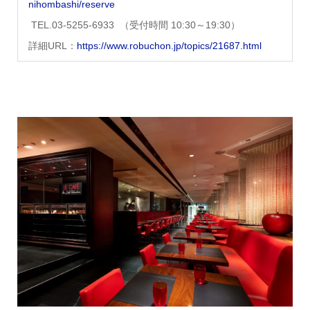
nihombashi/reserve
TEL.03-5255-6933 （受付時間 10:30～19:30）
詳細URL：
https://www.robuchon.jp/topics/21687.html