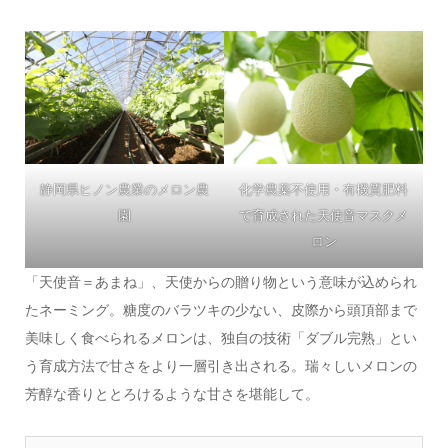
静岡県ヒノン農業のメロン農
化学農薬不使用・有機質肥料
園
で育成された天使音マスクメ
ロン
「天使音＝あまね」、天使からの贈り物という意味が込められ
たネーミング。糖度のバラツキの少ない、皮際から頭頂部まで
美味しく食べられるメロンは、独自の技術「ダブル完熟」とい
う育成方法で甘さをより一層引き出される。瑞々しいメロンの
芳醇な香りととろけるような甘さを堪能して。