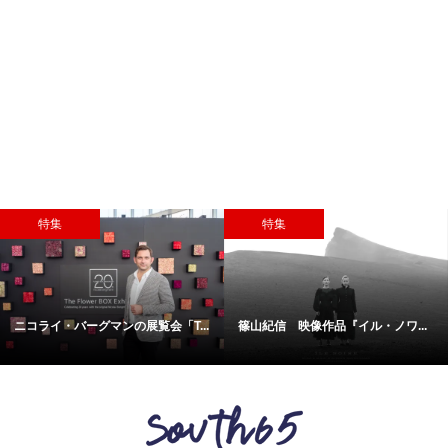
特集
おすすめ
...
ニコンメガネ レンズメーカー直...
新しいエストニアの魅力を発