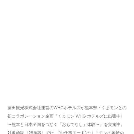
藤田観光株式会社運営のWHGホテルズが熊本県・くまモンとの
初コラボレーション企画『くまモン WHG ホテルズに出張中!
〜熊本と日本全国をつなぐ「おもてなし」体験〜』を実施中。
対象施設（28施設）では、“お仕事モード”のくまモンの地域の