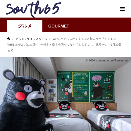
グルメ
GOURMET
グルメ
,
ライフスタイル
WHG ホテルズがくまモンと初コラボ『くまモン
WHG ホテルズに出張中! 〜熊本と日本全国をつなぐ「おもてなし」体験〜』 6月30日
まで