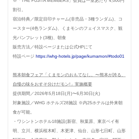
※「THE FUJITA MEMBERS」会員は一室あたり 4,000円
割引。
宿泊特典／限定目印チャーム(非売品・3種ランダム)、コ
ースター(4色ランダム)、くまモンのフェイスマスク、観
光パンフレット(3種)、朝食
販売方法／特設ページまたは公式HPにて
特設ページ
https://whg-hotels.jp/page/kumamon/#todo01
熊本朝食フェア「くまモンのおもてなし。〜熊本が誇る、
自慢の味をおすそ分けだモン!」実施概要
提供期間／2026年5月18日(月)〜6月30日(火)
対象施設／WHG ホテルズ28施設 ※内25ホテルは外来朝
食が可能。
・ワシントンホテル18施設(新宿、秋葉原、東京ベイ有
明、立川、横浜桜木町、木更津、仙台、山形七日町、山形