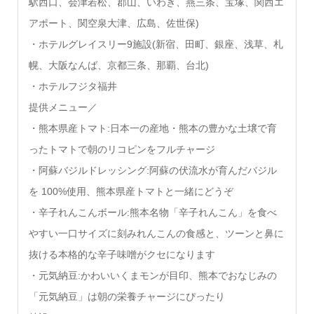
駅⻄口、会津若松、郡山、いわき、燕三条、宝塚、関⻄エ
アポート、関空泉大津、広島、佐世保)
・ホテルグレイスリー9施設(新宿、田町、銀座、浅草、札
幌、大阪なんば、京都三条、那覇、台北)
・ホテルフジタ福井
提供メニュー／
・熊本県産トマト:日本一の産地・熊本の豊かな土壌で育
ったトマトで朝のリコピンをフルチャージ
・阿蘇バジルドレッシング:阿蘇の伏流水が育んだバジル
を 100%使用、熊本県産トマトと一緒にどうぞ
・辛子れんこんボール:熊本名物「辛子れんこん」を食べ
やすい一口サイズに刻みれんこんの食感と、ツーンと鼻に
抜ける本格的な辛子味噌がクセになります
・元気納豆:かわいいくまモンが目印、熊本でおなじみの
「元気納豆」は朝の栄養チャージにぴったり