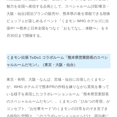
魅力を全国へ発信する企画として、スペシャルーム(3室/東京・
大阪・仙台)宿泊プランの販売や、熊本県の食を堪能できる朝食
ビュッフェが楽しめるイベント『くまモン WHG ホテルズに出
張中! 〜熊本と日本全国をつなぐ「おもてなし」体験〜』 を 6
月30日まで開催する。
くまモン出張 ToDo1 コラボルーム「熊本県営業部⻑のスペシ
ャルルームだモン!」（東京・大阪・仙台）
東京・有明、大阪・なんば、宮城・仙台に出張したくまモン
が、WHG ホテルズで熊本PRの作戦を練りながら英気を養って
いる様子を表現したコラボレーションルーム「熊本県営業部⻑
のスペシャルルームだモン!」。くまモンの「ひみつの常宿」が
コンセプト、”お仕事モード”のくまモンの日常をのぞき見でき
る特別な空間は、このコラボレーションルームだけ。宿泊者に