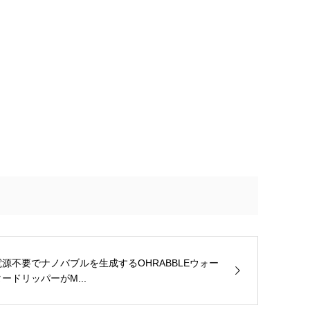
電源不要でナノバブルを生成するOHRABBLEウォー
タードリッパーがM...