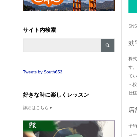
SN
サイト内検索
効
株式
す。
Tweets by South653
てい
へ投
仕様
好きな時に楽しくレッスン
詳細はこちら▼
店
予約
ュー