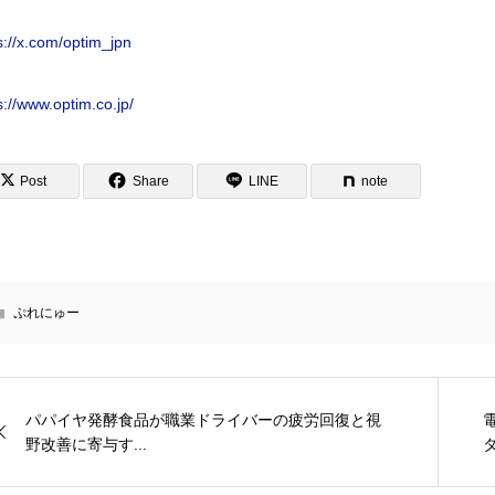
s://x.com/optim_jpn
s://www.optim.co.jp/
Post
Share
LINE
note
ぷれにゅー
パパイヤ発酵食品が職業ドライバーの疲労回復と視
野改善に寄与す...