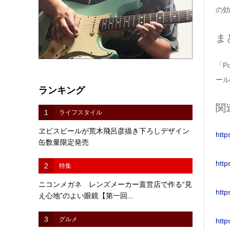
の効
ま
「P
ール
ランキング
関
1
ライフスタイル
ヱビスビールが荒木飛呂彦描き下ろしデザイン
http
缶数量限定発売
http
2
特集
ニコンメガネ レンズメーカー直営店で作る“見
http
え心地”のよい眼鏡【第一回...
3
グルメ
http