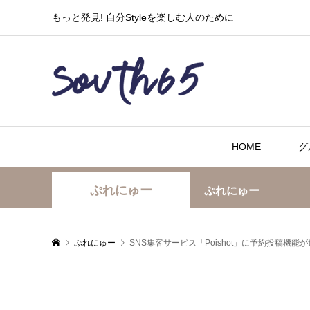
もっと発見! 自分Styleを楽しむ人のために
HOME
グ
ぷれにゅー
ぷれにゅー
ぷれにゅー
SNS集客サービス「Poishot」に予約投稿機能