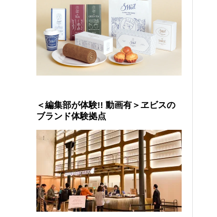
＜編集部が体験!! 動画有＞ヱビスの
ブランド体験拠点