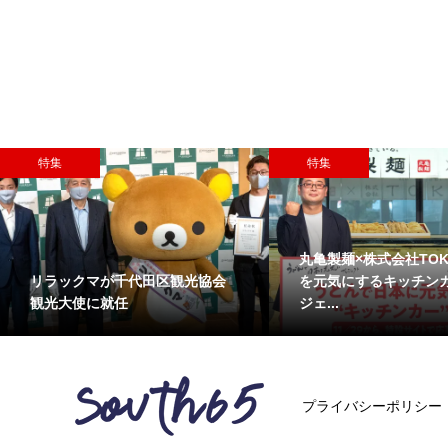
特集
特集
丸亀製麺×株式会社TOK
リラックマが千代田区観光協会
を元気にするキッチン
観光大使に就任
ジェ...
プライバシーポリシー