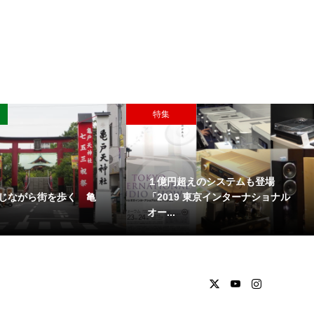
特集
１億円超えのシステムも登場
じながら街を歩く 亀
「2019 東京インターナショナル
オー...