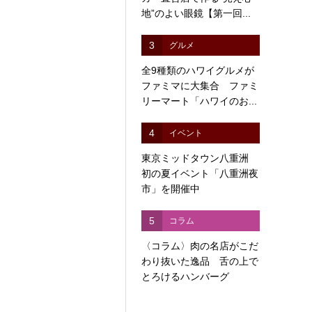
地”のよい眼鏡【第一回...
3
グルメ
全9種類のハワイグルメが
ファミマに大集合 ファミ
リーマート「ハワイのお...
4
イベント
東京ミッドタウン八重洲
初の夏イベント「八重洲夜
市」を開催中
5
コラム
〈コラム〉肉の名店がこだ
わり抜いた逸品 舌の上で
とろけるハンバーグ