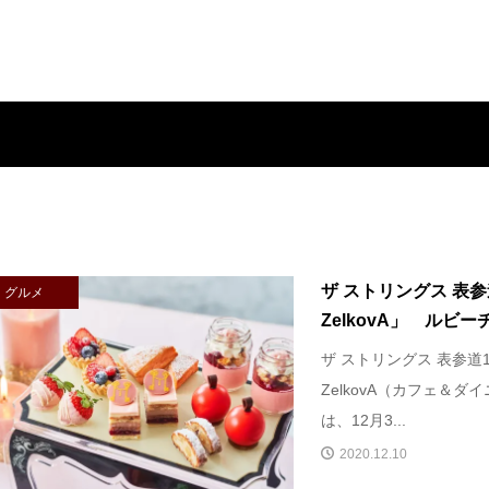
ザ ストリングス 表参道「
グルメ
ZelkovA」 ルビーチ
ザ ストリングス 表参道1F「C
ZelkovA（カフェ＆ダ
は、12月3...
2020.12.10