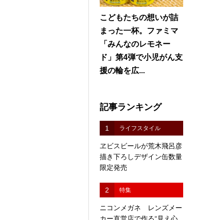
こどもたちの想いが詰
まった一杯。ファミマ
「みんなのレモネー
ド」第4弾で小児がん支
援の輪を広...
記事ランキング
1
ライフスタイル
ヱビスビールが荒木飛呂彦
描き下ろしデザイン缶数量
限定発売
2
特集
ニコンメガネ レンズメー
カー直営店で作る“見え心