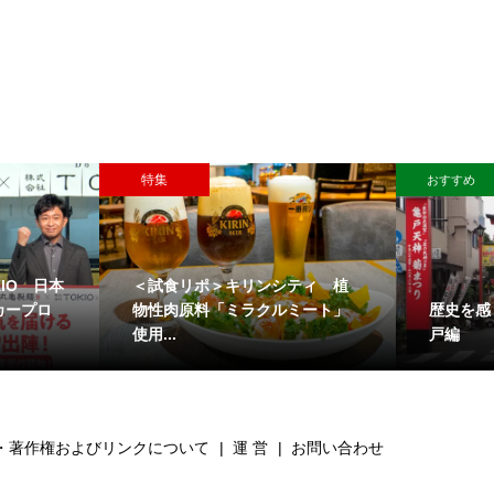
特集
おすすめ
IO 日本
＜試食リポ＞キリンシティ 植
歴史を感
カープロ
物性肉原料「ミラクルミート」
戸編
使用...
・著作権およびリンクについて
運 営
お問い合わせ