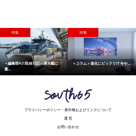
特集
特集
＜編集部Aの取材日記＞潜水艦に
＜コラム＞進化にビックリ!? 今や...
遭...
プライバシーポリシー・著作権およびリンクについて
運 営
お問い合わせ