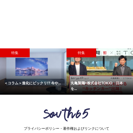
特集
特集
亀製麺×株式会社TOKIO 日本
日本酒の香りがリラックス効果を...
歴
.
プライバシーポリシー・著作権およびリンクについて