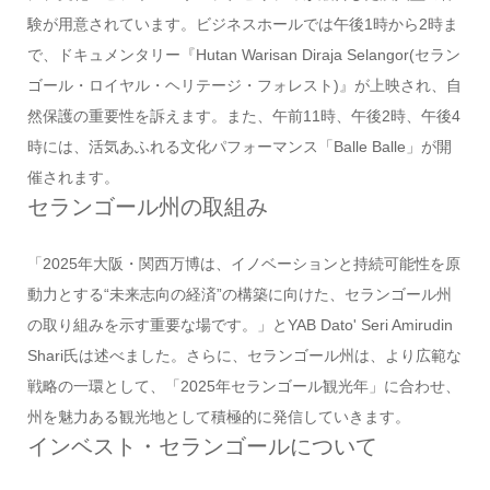
験が用意されています。ビジネスホールでは午後1時から2時ま
で、ドキュメンタリー『Hutan Warisan Diraja Selangor(セラン
ゴール・ロイヤル・ヘリテージ・フォレスト)』が上映され、自
然保護の重要性を訴えます。また、午前11時、午後2時、午後4
時には、活気あふれる文化パフォーマンス「Balle Balle」が開
催されます。
セランゴール州の取組み
「2025年大阪・関西万博は、イノベーションと持続可能性を原
動力とする“未来志向の経済”の構築に向けた、セランゴール州
の取り組みを示す重要な場です。」とYAB Dato' Seri Amirudin
Shari氏は述べました。さらに、セランゴール州は、より広範な
戦略の一環として、「2025年セランゴール観光年」に合わせ、
州を魅力ある観光地として積極的に発信していきます。
インベスト・セランゴールについて