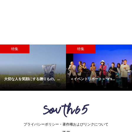
特集
おすす
ポート＞“It’s...
〈コラム〉祝100周年! お母さんの...
歴史を感
プライバシーポリシー・著作権およびリンクについて