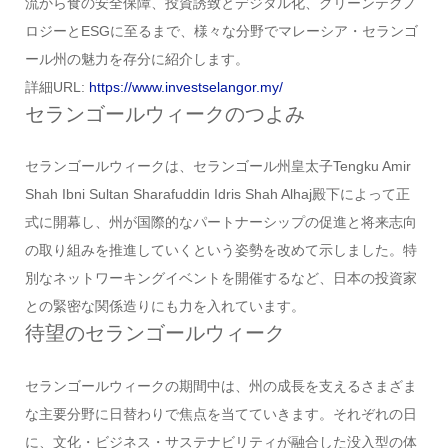
流から食の安全保障、投資誘致とデジタル化、グリーンテクノ
ロジーとESGに至るまで、様々な分野でマレーシア・セランゴ
ール州の魅力を存分に紹介します。
詳細URL:
https://www.investselangor.my/
セランゴールウィークのつよみ
セランゴールウィークは、セランゴール州皇太子Tengku Amir
Shah Ibni Sultan Sharafuddin Idris Shah Alhaj殿下によって正
式に開幕し、州が国際的なパートナーシップの促進と将来志向
の取り組みを推進していくという姿勢を改めて示しました。特
別なネットワーキングイベントを開催するなど、日本の投資家
との緊密な関係造りにも力を入れています。
待望のセランゴールウィーク
セランゴールウィークの期間中は、州の成長を支えるさまざま
な主要分野に日替わりで焦点を当てていきます。それぞれの日
に、文化・ビジネス・サステナビリティが融合した没入型の体