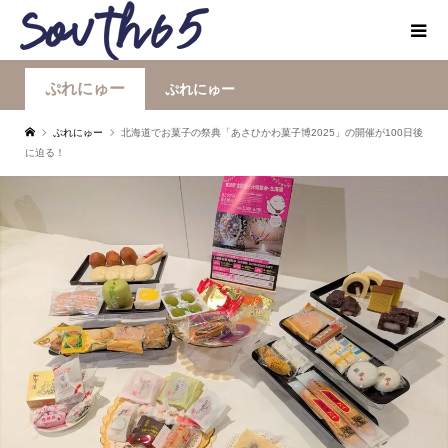
ぷれにゅー
ぷれにゅー
ぷれにゅー
北海道でお菓子の祭典「あさひかわ菓子博2025」の開催が100日後
に迫る！