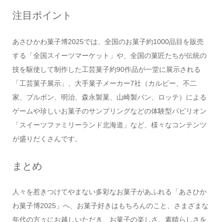
注目ポイント
あさひかわ菓子博2025では、全国のお菓子約1000品目を販売
する「全国スイーツマーケット」や、全国の菓匠たちが伝統の
技を駆使して制作した工芸菓子約90作品が一堂に展示される
「工芸菓子展示」、大手菓子メーカー7社（カルビー、不二
家、ブルボン、明治、森永製菓、山崎製パン、ロッテ）による
ゲームや珍しいお菓子のサンプリングなどの体験型パビリオン
「スイーツファミリーランド北海道」など、様々なコンテンツ
が盛りだくさんです。
まとめ
人々を惹きつけてやまない多彩なお菓子があふれる「あさひか
わ菓子博2025」へ、お菓子好きはもちろんのこと、さまざまな
年代の方々にお越しいただき、お菓子の楽しさ、素晴らしさを