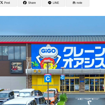
Post
Share
LINE
note