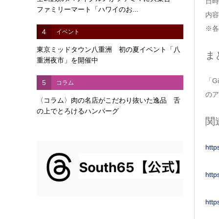
日時
ファミリーマート「ハワイのお...
内容
※各
4
イベント
東京ミッドタウン八重洲 初の夏イベント「八
ま
重洲夜市」を開催中
「G
5
コラム
のア
〈コラム〉肉の名店がこだわり抜いた逸品 舌
の上でとろけるハンバーグ
関
http
htt
http