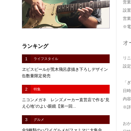
営業
設置
営業
※電
オ
ランキング
リニ
1
ライフスタイル
設定
ヱビスビールが荒木飛呂彦描き下ろしデザイン
缶数量限定発売
「ぎ
2
特集
日時
内容
ニコンメガネ レンズメーカー直営店で作る“見
え心地”のよい眼鏡【第一回...
※詳
3
グルメ
おか
全9種類のハワイグルメがファミマに大集合