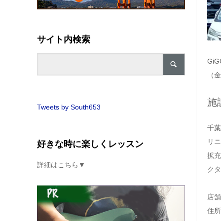
サイト内検索
Gi
（金
施
Tweets by South653
千葉
リニ
好きな時に楽しくレッスン
拡充
詳細はこちら▼
クタ
店舗
住所