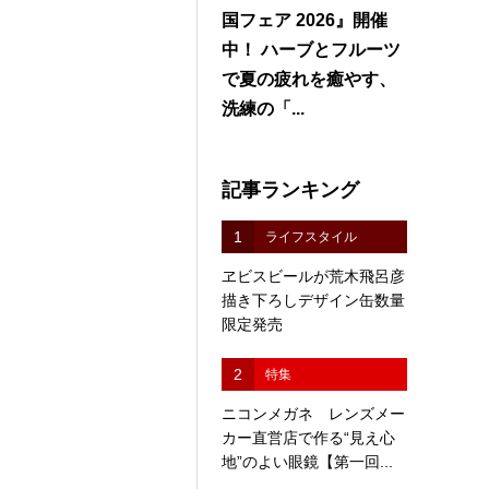
国フェア 2026』開催
中！ ハーブとフルーツ
で夏の疲れを癒やす、
洗練の「...
記事ランキング
1
ライフスタイル
ヱビスビールが荒木飛呂彦
描き下ろしデザイン缶数量
限定発売
2
特集
ニコンメガネ レンズメー
カー直営店で作る“見え心
地”のよい眼鏡【第一回...