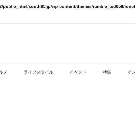
2/public_html/south65.jp/wp-content/themes/rumble_tcd058/func
ルメ
ライフスタイル
イベント
特集
イ