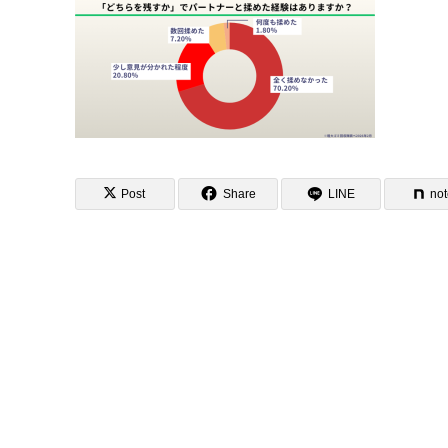
Post
Share
LINE
no