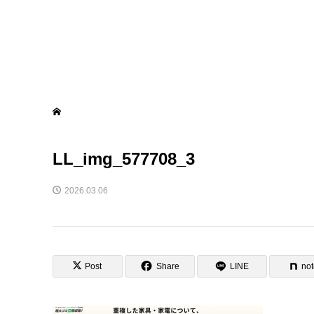
LL_img_577708_3
2026.03.06
Post
Share
LINE
no