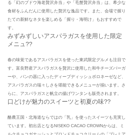
る「幻のブドウ海老贅沢弁当」や「毛蟹贅沢弁当」は、希少な
食材をふんだんに使用した贅沢な逸品です。また、会場で握り
たての新鮮なネタを楽しめる「握り・海明け」もおすすめで
す。
みずみずしいアスパラガスを使用した限定
メニュ??
春の味覚であるアスパラガスを使った東武限定グルメも注目で
す。富良野産アスパラガスを贅沢に使用した和牛チーズバーガ
ーや、パンの器に入ったディープディッシュボロネーゼなど、
アスパラガスの瑞々しさを堪能できるメニューが揃います。さ
らに、アスパラガスと帆立の揚げワンタンも販売されます。
口どけが魅力のスイーツと初夏の味??
酪農王国・北海道ならではの「乳」を使ったスイーツも充実し
ています。初出店となるNISEKO CACAO CROWNからは、ミ
ルクチョコガナッシュとブロンドチョコクリームの「プレミア