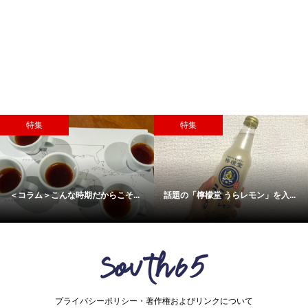
特集
特集
話題の「檸檬堂 うらレモン」を入...
フィンランドのライフスタイルブ...
プライバシーポリシー・著作権およびリンクについて