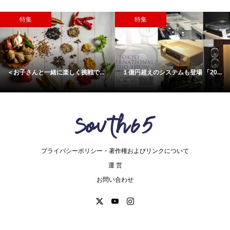
特集
特集
お子さんと一緒に楽しく挑戦で...
１億円超えのシステムも登場 「20...
日
プライバシーポリシー・著作権およびリンクについて
運 営
お問い合わせ