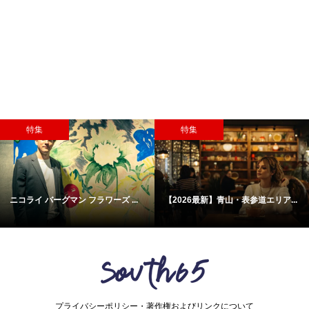
特集
おすす
最新】青山・表参道エリア...
ニコンメガネ レンズメーカー直...
歴史を感
プライバシーポリシー・著作権およびリンクについて