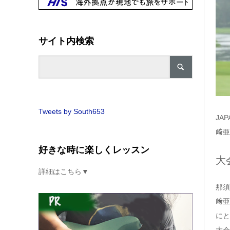
サイト内検索
Tweets by South653
JA
﨑亜
好きな時に楽しくレッスン
大
詳細はこちら▼
那須
﨑亜
にと