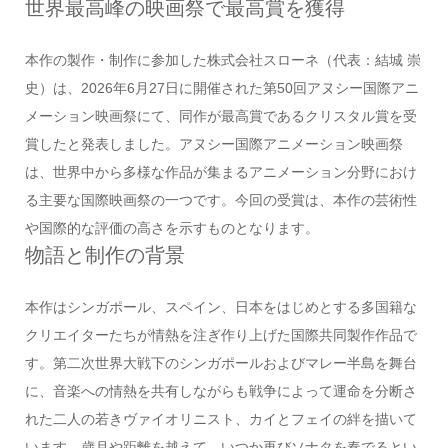
世界最高峰の映画祭で最高賞を獲得
本作の製作・制作に参加した株式会社スローネ（代表：結城 崇
史）は、2026年6月27日に開催された第50回アヌシー国際アニ
メーション映画祭にて、同作が最高賞であるクリスタル賞を受
賞したと発表しました。アヌシー国際アニメーション映画祭
は、世界中から多様な作品が集まるアニメーション分野におけ
る主要な国際映画祭の一つです。今回の受賞は、本作の芸術性
や国際的な評価の高さを示すものとなります。
物語と制作の背景
本作はシンガポール、スペイン、日本をはじめとする多国籍な
クリエイターたちが情熱を注ぎ作り上げた国際共同製作作品で
す。第二次世界大戦下のシンガポールおよびマレー半島を舞台
に、音楽への情熱を共有しながらも戦争によって運命を分断さ
れた二人の若きヴァイオリニスト、カイとフェイの絆を描いて
います。歳月や距離を越えて、いつか再びソナタを奏でるとい