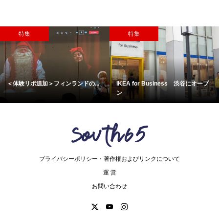
特集
PR
ness 渋谷にオープ
〈コラム〉10月20日、今日はリサ...
無料体験レッスン
プライバシーポリシー・著作権およびリンクについて
運 営
お問い合わせ