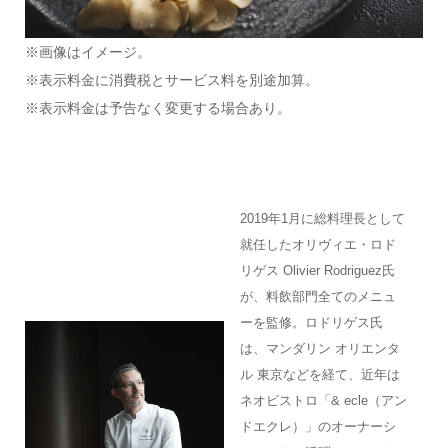
※画像はイメージ。
※表示料金に消費税とサービス料を別途加算。
※表示料金は予告なく変更する場合あり。
2019年1月に総料理長として
就任したオリヴィエ・ロド
リゲス Olivier Rodriguez氏
が、料飲部門全てのメニュ
ーを監修。ロドリゲス氏
は、マンダリン オリエンタ
ル 東京などを経て、近年は
ネオビストロ「& ecle（アン
ドエクレ）」のオーナーシ