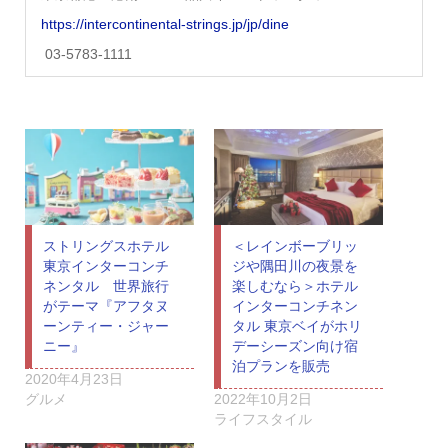
https://intercontinental-strings.jp/jp/dine
03-5783-1111
ストリングスホテル
＜レインボーブリッ
東京インターコンチ
ジや隅田川の夜景を
ネンタル 世界旅行
楽しむなら＞ホテル
がテーマ『アフタヌ
インターコンチネン
ーンティー・ジャー
タル 東京ベイがホリ
ニー』
デーシーズン向け宿
泊プランを販売
2020年4月23日
グルメ
2022年10月2日
ライフスタイル