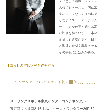
ェフとして活躍。フレンチ
の技術をベースに、南仏出
身のシェフならではの軽や
かなテイスト、アーティス
ティックな仕事と感性は高
い評価を得ている。日本の
食材にも造詣が深く、日本
と海外の食材を調和させる
その手腕には定評がある。
【風音】の空席状況を確認する
ストリングスホテル東京インターコンチネンタル
東京都港区港南2-16-1 品川イーストワンタワー26F-32