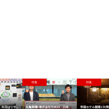
特集
PR
帝国ホテル開業130周年『帝国ホ
無料体験レッスン有