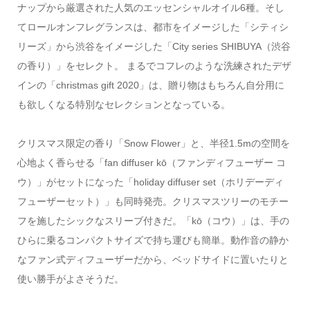
ナップから厳選された人気のエッセンシャルオイル6種。そし
てロールオンフレグランスは、都市をイメージした「シティシ
リーズ」から渋谷をイメージした「City series SHIBUYA（渋谷
の香り）」をセレクト。 まるでコフレのような洗練されたデザ
インの「christmas gift 2020」は、贈り物はもちろん自分用に
も欲しくなる特別なセレクションとなっている。
クリスマス限定の香り「Snow Flower」と、半径1.5mの空間を
心地よく香らせる「fan diffuser kō（ファンディフューザー コ
ウ）」がセットになった「holiday diffuser set（ホリデーディ
フューザーセット）」も同時発売。クリスマスツリーのモチー
フを施したシックなスリーブ付きだ。「kō（コウ）」は、手の
ひらに乗るコンパクトサイズで持ち運びも簡単。動作音の静か
なファン式ディフューザーだから、ベッドサイドに置いたりと
使い勝手がよさそうだ。