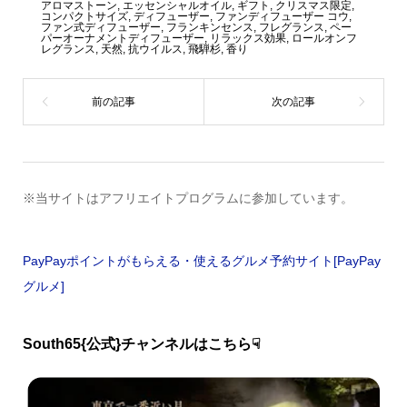
アロマストーン
,
エッセンシャルオイル
,
ギフト
,
クリスマス限定
,
コンパクトサイズ
,
ディフューザー
,
ファンディフューザー コウ
,
ファン式ディフューザー
,
フランキンセンス
,
フレグランス
,
ペー
パーオーナメントディフューザー
,
リラックス効果
,
ロールオンフ
レグランス
,
天然
,
抗ウイルス
,
飛騨杉
,
香り
※当サイトはアフリエイトプログラムに参加しています。
PayPayポイントがもらえる・使えるグルメ予約サイト[PayPay
グルメ]
South65{公式}チャンネルはこちら☟