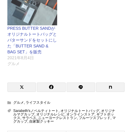
PRESS BUTTER SANDが
オリジナルトートバッグと
バターサンドをセットにし
た「BUTTER SAND &
BAG SET」を販売
2021年8月4日
グルメ
グルメ
,
ライフスタイル
Sarabeth'sノベルティトート
,
オリジナルトートバッグ
,
オリジナ
ルマグカップ
,
オリジナルレシピ
,
オンラインストア
,
ギフトボッ
クス
,
サラベス
,
ニューヨークレストラン
,
フルーツスプレッド
,
マ
グカップ
,
自家製クッキー