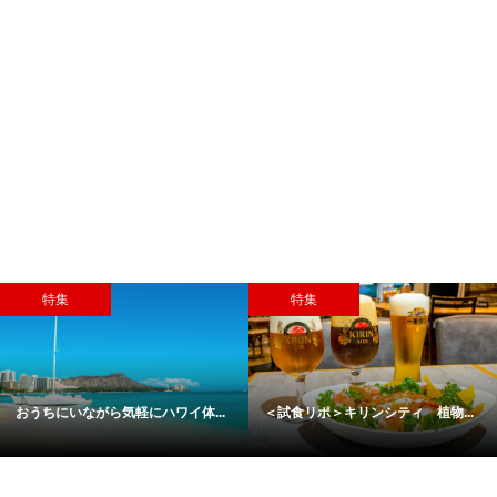
特集
特集
＜試食リポ＞キリンシティ 植物...
＜コラム＞こんな時期だからこそ...