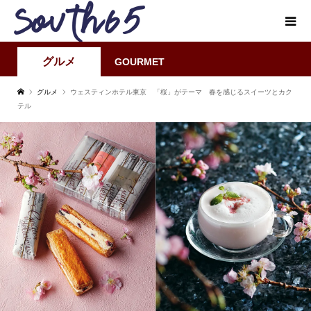
グルメ
GOURMET
グルメ
ウェスティンホテル東京 「桜」がテーマ 春を感じるスイーツとカク
テル