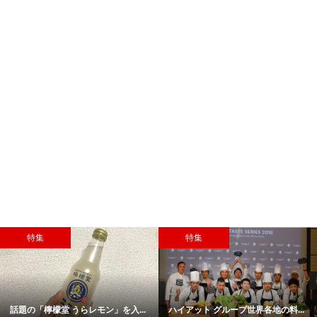
特集
PR
地の料...
連日大人気！ #013 QUEEN IN THE
無料体験レッスン有