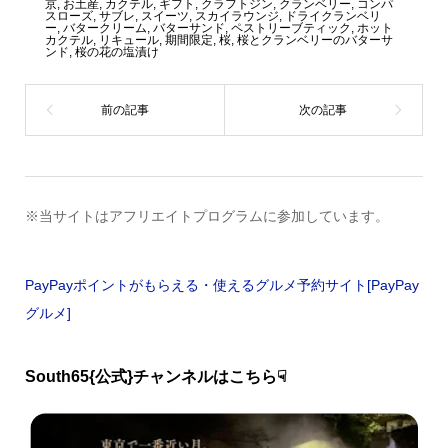
京
,
お土産
,
カクテル
,
ギフト
,
クラフトジン
,
クランベリー
,
コンパ
スローズ
,
サブレ
,
スイーツ
,
スカイラウンジ
,
ドライクランベリ
ー
,
バタークリーム
,
バターサンド
,
ペストリーブティック
,
ホット
カクテル
,
リキュール
,
期間限定
,
桜
,
桜とクランベリーのバターサ
ンド
,
桜の花の塩漬け
※当サイトはアフリエイトプログラムに参加しています。
PayPayポイントがもらえる・使えるグルメ予約サイト[PayPay
グルメ]
South65{公式}チャンネルはこちら☟