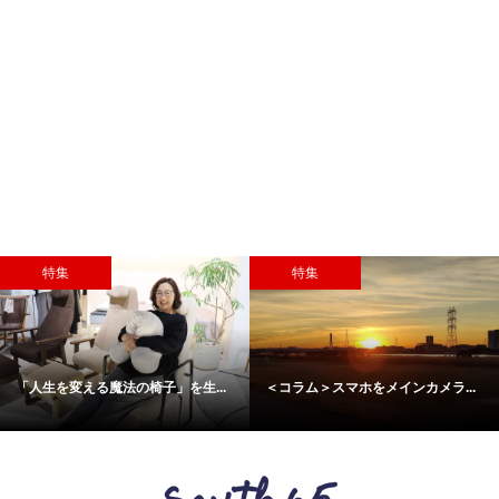
特集
特集
子」を生...
＜コラム＞スマホをメインカメラ...
ニコライ バーグマン「
FLOWER...