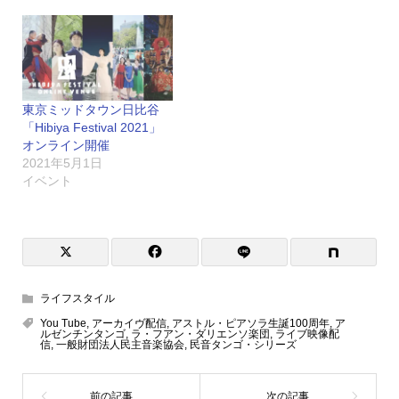
東京ミッドタウン日比谷
「Hibiya Festival 2021」
オンライン開催
2021年5月1日
イベント
ライフスタイル
You Tube
,
アーカイヴ配信
,
アストル・ピアソラ生誕100周年
,
ア
ルゼンチンタンゴ
,
ラ・フアン・ダリエンソ楽団
,
ライブ映像配
信
,
一般財団法人民主音楽協会
,
民音タンゴ・シリーズ