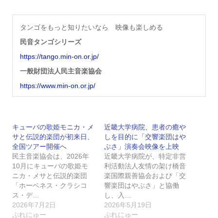
タンゴをもっと知りたいなら 映像も楽しめる
民音タンゴシリーズ
https://tango.min-on.or.jp/
一般財団法人民主音楽協会
https://www.min-on.or.jp/
キューバの歌姫モニカ・メ
近畿大学病院、患者の癒や
サと伝説的楽団が初来日、
しを目的に「交響楽団はや
全国ツアー開催へ
ぶさ」演奏会映像を上映
民主音楽協会は、2026年
近畿大学病院が、特定非営
10月にキューバの歌姫モ
利活動法人友情の架け橋音
ニカ・メサと伝説的楽団
楽国際親善協会および「交
「ホーベネス・クラシコ
響楽団はやぶさ」と協働
ス・デ…
し、入…
2026年7月2日
2026年5月19日
ぷれにゅー
ぷれにゅー