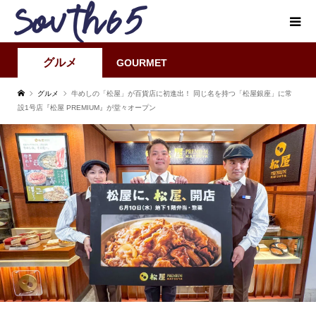
グルメ
GOURMET
グルメ
牛めしの「松屋」が百貨店に初進出！ 同じ名を持つ「松屋銀座」に常
設1号店『松屋 PREMIUM』が堂々オープン