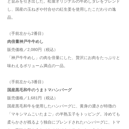
と旨みを引き出した。松屋オリジナルの牛めしタレをブレンド
し、国産の玉ねぎや付合せの紅生姜を使用したこだわりの逸
品。
（手前左から2番目）
肉倍量神戸牛牛めし
販売価格／2,080円（税込）
「神戸牛牛めし」の肉を倍量にした、贅沢にお肉をたっぷりと
味わえるボリューム満点の一品。
（手前左から3番目）
国産黒毛和牛のうまトマハンバーグ
販売価格／1,681円（税込）
国産黒毛和牛を使用したハンバーグに、黄身の濃さが特徴の
「マキシマムこいたまご」の半熟玉子をトッピング。冷めても
柔らかさが残るよう独自にブレンドされたハンバーグに、トマ