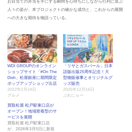
お目当ての弁当を手にする瞬間を心待ちにしながら行列に並ぶ
人々の姿が、本プロジェクトの確かな成功と、これからの展開
への大きな期待を物語っている。
WDI GROUPのオンライン
「リサとガスパール」日本
ショップサイト「#On The
語版出版25周年記念！大
Dish」松屋銀座に期間限定
型物販催事とオリジナルグ
ポップアップショップ出店
ッズ販売
2022年2月24日
2025年12月16日
グルメ
ぷれにゅー
買取松屋 松戸駅東口店が
オープン！地域密着型のサ
ービスを展開
買取松屋 松戸駅東口店
が、2026年3月5日に新規