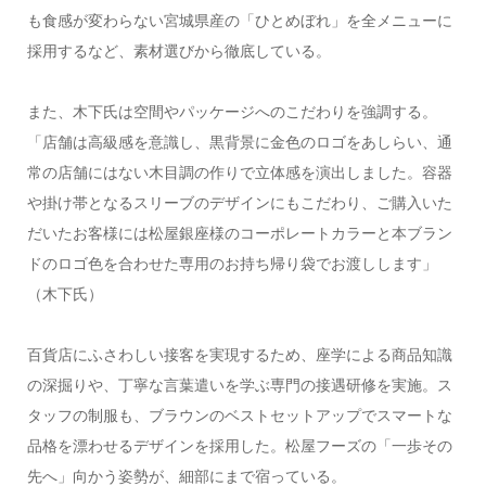
も食感が変わらない宮城県産の「ひとめぼれ」を全メニューに
採用するなど、素材選びから徹底している。
また、木下氏は空間やパッケージへのこだわりを強調する。
「店舗は高級感を意識し、黒背景に金色のロゴをあしらい、通
常の店舗にはない木目調の作りで立体感を演出しました。容器
や掛け帯となるスリーブのデザインにもこだわり、ご購入いた
だいたお客様には松屋銀座様のコーポレートカラーと本ブラン
ドのロゴ色を合わせた専用のお持ち帰り袋でお渡しします」
（木下氏）
百貨店にふさわしい接客を実現するため、座学による商品知識
の深掘りや、丁寧な言葉遣いを学ぶ専門の接遇研修を実施。ス
タッフの制服も、ブラウンのベストセットアップでスマートな
品格を漂わせるデザインを採用した。松屋フーズの「一歩その
先へ」向かう姿勢が、細部にまで宿っている。