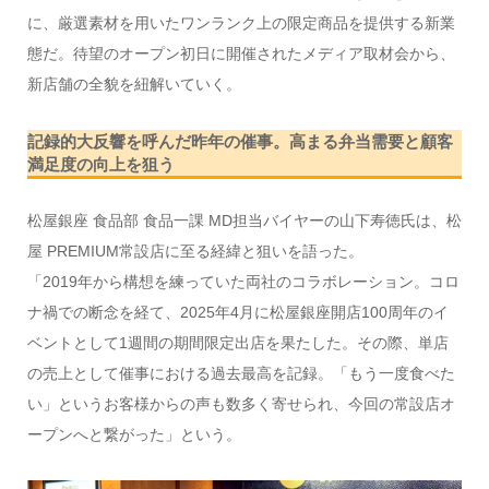
に、厳選素材を用いたワンランク上の限定商品を提供する新業
態だ。待望のオープン初日に開催されたメディア取材会から、
新店舗の全貌を紐解いていく。
記録的大反響を呼んだ昨年の催事。高まる弁当需要と顧客
満足度の向上を狙う
松屋銀座 食品部 食品一課 MD担当バイヤーの山下寿徳氏は、松
屋 PREMIUM常設店に至る経緯と狙いを語った。
「2019年から構想を練っていた両社のコラボレーション。コロ
ナ禍での断念を経て、2025年4月に松屋銀座開店100周年のイ
ベントとして1週間の期間限定出店を果たした。その際、単店
の売上として催事における過去最高を記録。「もう一度食べた
い」というお客様からの声も数多く寄せられ、今回の常設店オ
ープンへと繋がった」という。