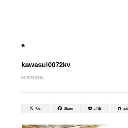
kawasui0072kv
2026.04.01
Post
Share
LINE
no