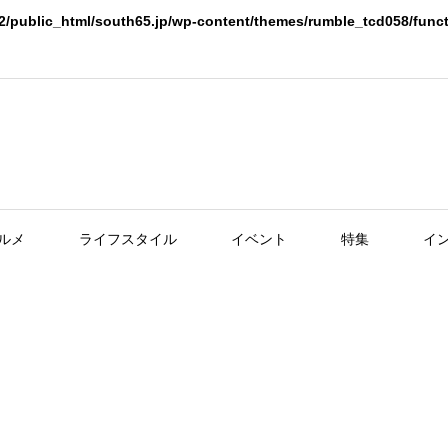
2/public_html/south65.jp/wp-content/themes/rumble_tcd058/func
ルメ
ライフスタイル
イベント
特集
イ