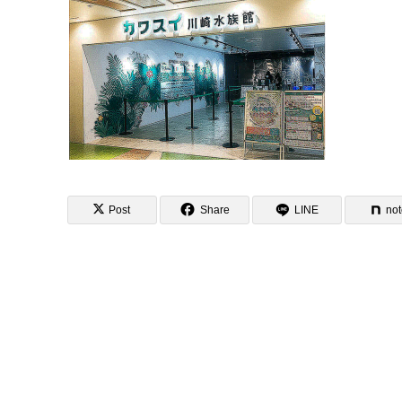
Post
Share
LINE
no