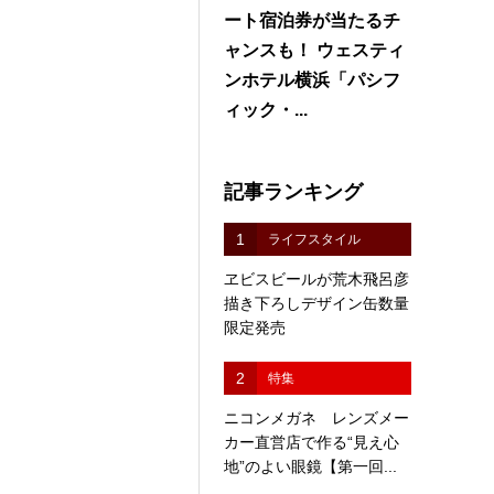
ート宿泊券が当たるチ
ャンスも！ ウェスティ
ンホテル横浜「パシフ
ィック・...
記事ランキング
1
ライフスタイル
ヱビスビールが荒木飛呂彦
描き下ろしデザイン缶数量
限定発売
2
特集
ニコンメガネ レンズメー
カー直営店で作る“見え心
地”のよい眼鏡【第一回...