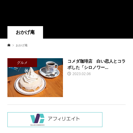
おかげ庵
おかげ庵
コメダ珈琲店 白い恋人とコラ
グルメ
ボした「シロノワー...
2023.02.06