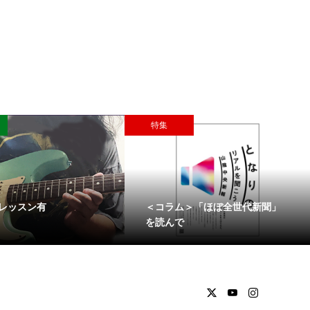
特集
レッスン有
＜コラム＞「ほぼ全世代新聞」
を読んで