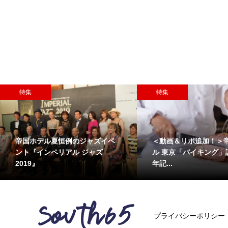
特集
特集
帝国ホテル夏恒例のジャズイベ
＜動画＆リポ追加！＞
ント『インペリアル ジャズ
ル 東京「バイキング」
2019』
年記...
プライバシーポリシー