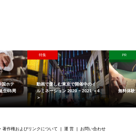
特集
PR
帝国ホテ
動画で楽しむ東京で開催中のイ
無料体験
誕生65周
ルミネーション 2020 − 2021 ＜4
＞
・著作権およびリンクについて
運 営
お問い合わせ