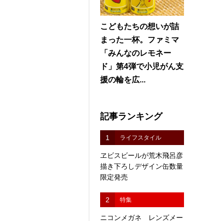
こどもたちの想いが詰
まった一杯。ファミマ
「みんなのレモネー
ド」第4弾で小児がん支
援の輪を広...
記事ランキング
1
ライフスタイル
ヱビスビールが荒木飛呂彦
描き下ろしデザイン缶数量
限定発売
2
特集
ニコンメガネ レンズメー