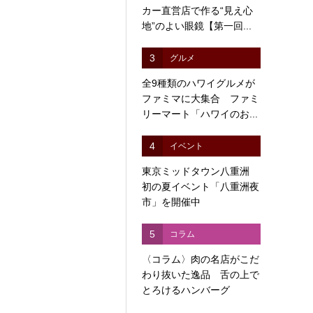
カー直営店で作る“見え心
地”のよい眼鏡【第一回...
3
グルメ
全9種類のハワイグルメが
ファミマに大集合 ファミ
リーマート「ハワイのお...
4
イベント
東京ミッドタウン八重洲
初の夏イベント「八重洲夜
市」を開催中
5
コラム
〈コラム〉肉の名店がこだ
わり抜いた逸品 舌の上で
とろけるハンバーグ