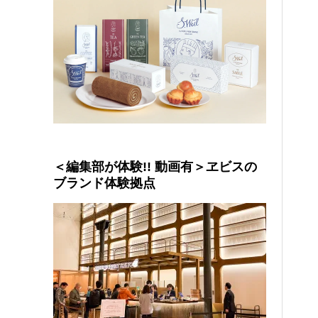
＜編集部が体験!! 動画有＞ヱビスの
ブランド体験拠点